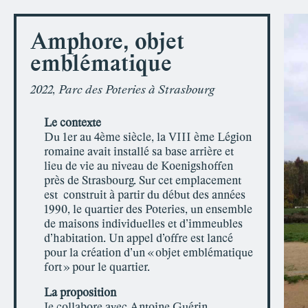
Amphore, objet
emblématique
2022, Parc des Poteries à Strasbourg
L
e contexte
Du 1er au 4ème siècle, la VIII ème Légion
romaine avait installé sa base arrière et
lieu de vie au niveau de Koenigshoffen
près de Strasbourg. Sur cet emplacement
est
construit à partir du début des années
1990, le quartier des Poteries, un ensemble
de maisons individuelles et d’immeubles
d’habitation. Un appel d’offre est lancé
pour la création d’un « objet emblématique
fort » pour le quartier.
L
a proposition
Je collabore avec Antoine Guérin,